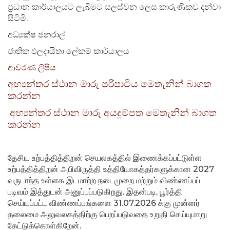
ප්‍රධාන කාර්යාලයට ලැබීමට සලස්වන ලෙස කාරුණිකව දන්වා
සිටිමි.
අධ්‍යක්ෂ ජනරාල්
ජාතික ඵලදායිතා ලේකම් කාර්යාලය
ආවරණ ලිපිය
අභ්‍යන්තර ස්ථාන මාරු පරිපාටිය මෙතැනින් බාගත
කරන්න
අභ්‍යන්තර ස්ථාන මාරු අයදුම්පත මෙතැනින් බාගත
කරන්න
தேசிய உற்பத்தித்திறன் செயலகத்தில் இணைக்கப்பட்டுள்ள
உற்பத்தித்திறன் அபிவிருத்தி உத்தியோகத்தர்களுக்கான 2027
வருடாந்த உள்ளக இடமாற்ற நடைமுறை மற்றும் விண்ணப்பப்
படிவம் இத்துடன் அனுப்பப்படுகிறது. இதன்படி, பூர்த்தி
செய்யப்பட்ட விண்ணப்பங்களை 31.07.2026 க்கு முன்னர்
தலைமை அலுவலகத்திற்கு பெறப்படுவதை உறுதி செய்யுமாறு
கேட்டுக்கொள்கிறேன்.