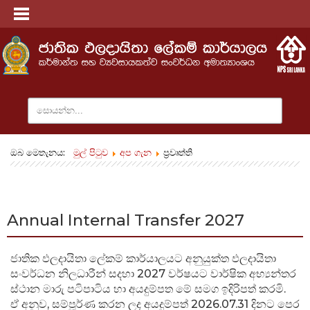
ඔබ මෙතැනය:
මුල් පිටුව
අප ගැන
ප්‍රවෘත්ති
Annual Internal Transfer 2027
ජාතික ඵලදායිතා ලේකම් කාර්යාලයට අනුයුක්ත ඵලදායිතා
සංවර්ධන නිලධාරීන් සදහා 2027 වර්ෂයට වාර්ෂික අභ්‍යන්තර
ස්ථාන මාරු පටිපාටිය හා අයදුම්පත මේ සමග ඉදිරිපත් කරමි.
ඒ අනුව, සම්පූර්ණ කරන ලද අයදුම්පත් 2026.07.31 දිනට පෙර