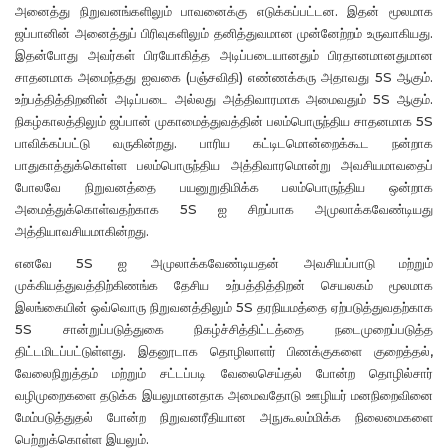
அனைத்து நிறுவனங்களிலும் பாவனைக்கு எடுக்கப்பட்டன. இதன் மூலமாக
ஜப்பானின் அனைத்துப் பிரிவுகளிலும் தனித்துவமான முன்னேற்றம் உருவாகியது.
இதன்போது அவர்கள் பிரயோகித்த அடிப்படையானதும் பிரதானமானதுமான
சாதனமாக அமைந்தது ஐவகை (பஞ்சவிதி) எண்ணக்கரு அதாவது 5S ஆகும்.
உற்பத்தித்திறனின் அடிப்படை அல்லது அத்திவாரமாக அமைவதும் 5S ஆகும்.
நிகழ்காலத்திலும் ஜப்பான் முகாமைத்துவத்தின் பலம்பொருந்திய சாதனமாக 5S
பாவிக்கப்பட்டு வருகின்றது. பாரிய கட்டிடமொன்றைக்கூட நன்றாக
பாதுகாத்துக்கொள்ள பலம்பொருந்திய அத்திவாரமொன்று அவசியமாவதைப்
போலவே நிறுவனத்தை பயனுறுதிமிக்க பலம்பொருந்திய ஒன்றாக
அமைத்துக்கொள்வதற்காக 5S ஐ சிறப்பாக அமுலாக்கவேண்டியது
அத்தியாவசியமாகின்றது.
எனவே 5S ஐ அமுலாக்கவேண்டியதன் அவசியப்பாடு மற்றும்
முக்கியத்துவத்திற்கிணங்க தேசிய உற்பத்தித்திறன் செயலகம் மூலமாக
இலங்கையின் ஒவ்வொரு நிறுவனத்திலும் 5S தரநியமத்தை ஏற்படுத்துவதற்காக
5S சான்றுப்படுத்துகை நிகழ்ச்சித்திட்டத்தை நடைமுறைப்படுத்த
திட்டமிடப்பட்டுள்ளது. இதனூடாக தொழிலாளர் பிணக்குகளை குறைத்தல்,
வேலைநிறுத்தம் மற்றும் சட்டப்படி வேலைசெய்தல் போன்ற தொழில்சார்
வழிமுறைகளை தடுக்க இயலுமானதாக அமைவதோடு ஊழியர் மனநிறைவினை
மேம்படுத்துதல் போன்ற நிறுவனரீதியான அநுகூலம்மிக்க நிலைமைகளை
பெற்றுக்கொள்ள இயலும்.